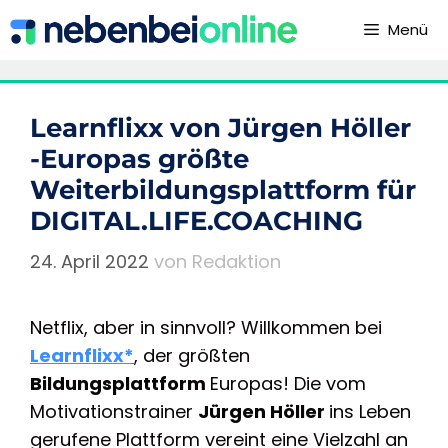
Zum
Menü
Inhalt
springen
Learnflixx von Jürgen Höller
-Europas größte
Weiterbildungsplattform für
DIGITAL.LIFE.COACHING
24. April 2022
von
Redaktion
Netflix, aber in sinnvoll? Willkommen bei
Learnflixx
*
, der größten
Bildungsplattform
Europas! Die vom
Motivationstrainer
Jürgen Höller
ins Leben
gerufene Plattform vereint eine Vielzahl an