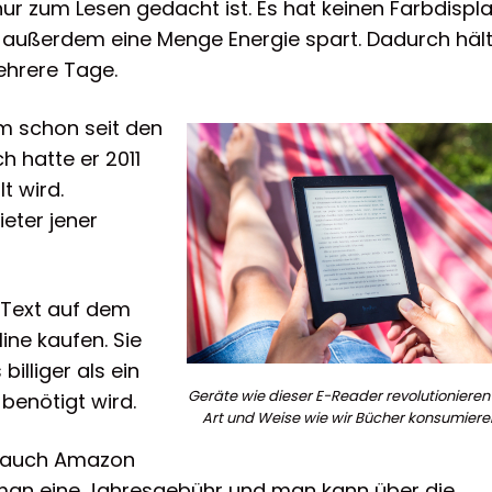
nur zum Lesen gedacht ist. Es hat keinen Farbdispla
nd außerdem eine Menge Energie spart. Dadurch häl
ehrere Tage.
rm schon seit den
h hatte er 2011
t wird.
ieter jener
e Text auf dem
ine kaufen. Sie
illiger als ein
Geräte wie dieser E-Reader revolutionieren
 benötigt wird.
Art und Weise wie wir Bücher konsumiere
nd auch Amazon
t man eine Jahresgebühr und man kann über die