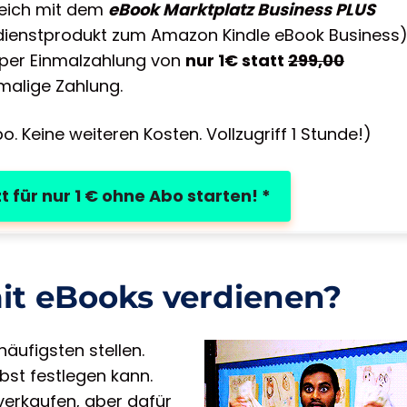
reich mit dem
eBook Marktplatz Business PLUS
ienstprodukt zum Amazon Kindle eBook Business
t per Einmalzahlung von
nur 1€ statt
299,00
malige Zahlung.
o. Keine weiteren Kosten. Vollzugriff 1 Stunde!)
t für nur 1 € ohne Abo starten! *
it eBooks verdienen?
häufigsten stellen.
lbst festlegen kann.
verkaufen, aber dafür