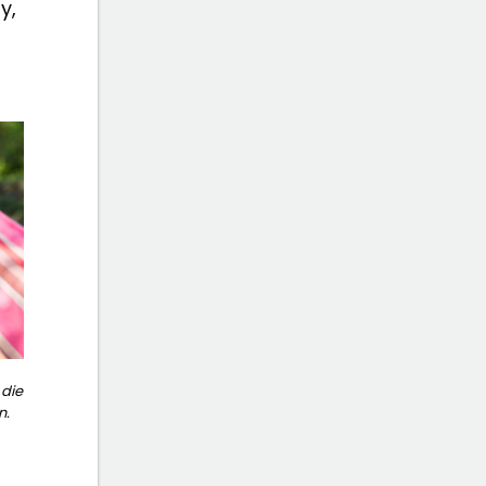
y,
t
 die
n.