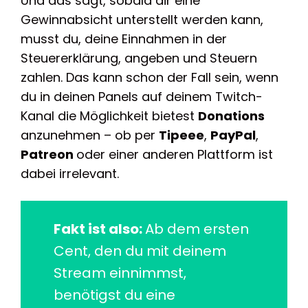
Und das sagt, sobald dir eine
Gewinnabsicht unterstellt werden kann,
musst du, deine Einnahmen in der
Steuererklärung, angeben und Steuern
zahlen. Das kann schon der Fall sein, wenn
du in deinen Panels auf deinem Twitch-
Kanal die Möglichkeit bietest
Donations
anzunehmen – ob per
Tipeee
,
PayPal
,
Patreon
oder einer anderen Plattform ist
dabei irrelevant.
Fakt ist also:
Ab dem ersten
Cent, den du mit deinem
Stream einnimmst,
benötigst du eine